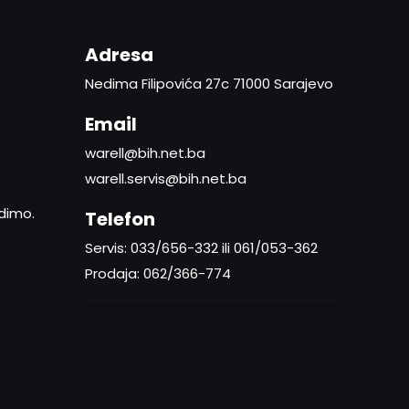
Adresa
Nedima Filipovića 27c 71000 Sarajevo
Email
warell@bih.net.ba
warell.servis@bih.net.ba
adimo.
Telefon
Servis: 033/656-332 ili 061/053-362
Prodaja: 062/366-774