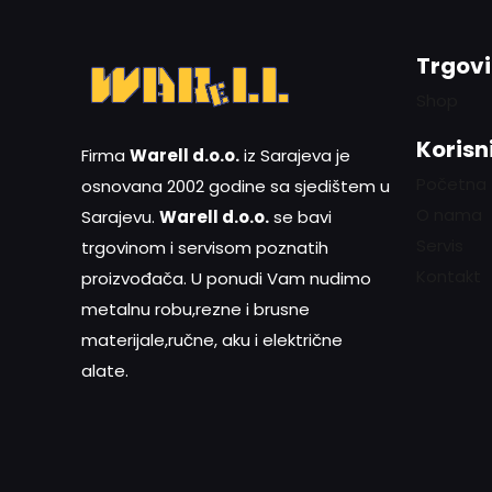
Trgov
Shop
Korisni
Firma
Warell d.o.o.
iz Sarajeva je
Početna
osnovana 2002 godine sa sjedištem u
O nama
Sarajevu.
Warell d.o.o.
se bavi
Servis
trgovinom i servisom poznatih
Kontakt
proizvođača. U ponudi Vam nudimo
metalnu robu,rezne i brusne
materijale,ručne, aku i električne
alate.