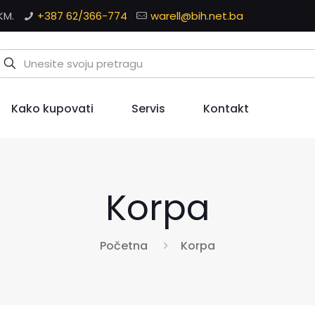
KM.
+387 62/366-774
warell@bih.net.ba
Kako kupovati
Servis
Kontakt
Korpa
Početna
Korpa