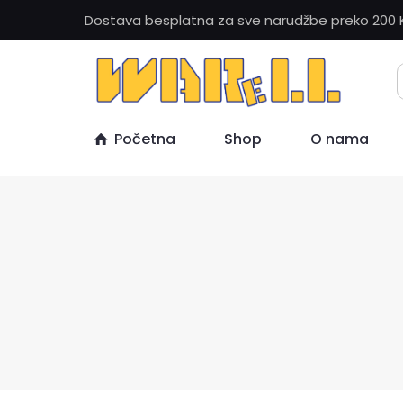
Dostava besplatna za sve narudžbe preko 200 
Početna
Shop
O nama