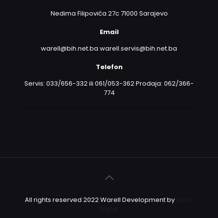
Nedima Filipovića 27c 71000 Sarajevo
Email
warell@bih.net.ba warell.servis@bih.net.ba
Telefon
Servis: 033/656-332 ili 061/053-362 Prodaja: 062/366-
774
All rights reserved 2022 Warell Development by
Lilium
Digital.