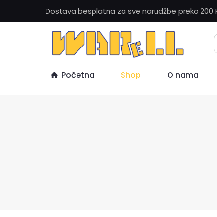
Dostava besplatna za sve narudžbe preko 200 
Početna
Shop
O nama