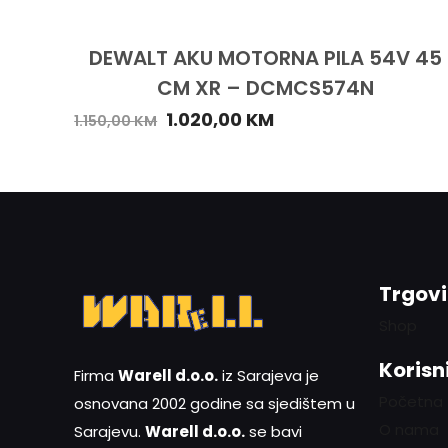
DEWALT AKU MOTORNA PILA 54V 45
CM XR – DCMCS574N
1.020,00
KM
1.150,00
KM
Trgov
Shop
Korisni
Firma
Warell d.o.o.
iz Sarajeva je
Početna
osnovana 2002 godine sa sjedištem u
O nama
Sarajevu.
Warell d.o.o.
se bavi