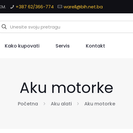
KM.
+387 62/366-774
warell@bih.net.ba
Kako kupovati
Servis
Kontakt
Aku motorke
Početna
Aku alati
Aku motorke