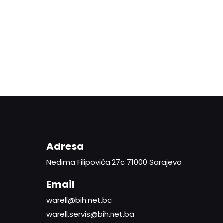
Adresa
Nedima Filipovića 27c 71000 Sarajevo
Email
warell@bih.net.ba
warell.servis@bih.net.ba