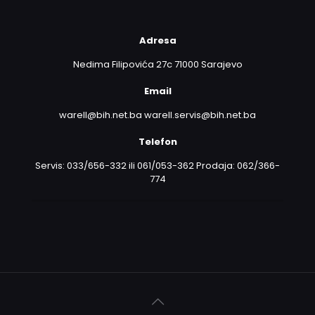
Adresa
Nedima Filipovića 27c 71000 Sarajevo
Email
warell@bih.net.ba warell.servis@bih.net.ba
Telefon
Servis: 033/656-332 ili 061/053-362 Prodaja: 062/366-
774