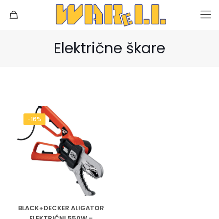
Električne škare
-16%
BLACK+DECKER ALIGATOR
ELEKTRIČNI 550W –