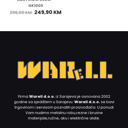
GK1000
249,90
KM
299,00
KM
Firma
Warell d.o.o.
iz Sarajeva je osnovana 2002
godine sa sjedištem u Sarajevu.
Warell d.o.o.
se bavi
trgovinom i servisom poznatih proizvođača. U ponudi
Vam nudimo metalnu robu,rezne i brusne
materijale,ručne, aku i električne alate.