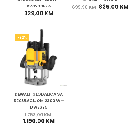
835,00
KM
KW1200EKA
899,90
KM
329,00
KM
-32%
DEWALT GLODALICA SA
REGULACIJOM 2300 W –
DWE625
1.753,00
KM
1.190,00
KM