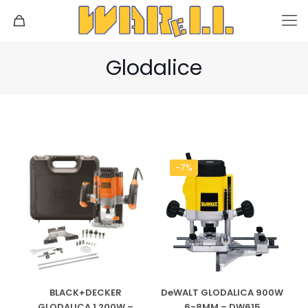
Glodalice
-7%
BLACK+DECKER
DeWALT GLODALICA 900W
GLODALICA 1.200W –
6-8MM – DW615