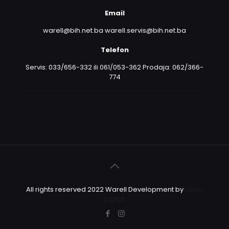
Email
warell@bih.net.ba warell.servis@bih.net.ba
Telefon
Servis: 033/656-332 ili 061/053-362 Prodaja: 062/366-
774
All rights reserved 2022 Warell Development by
Lilium
Digital.