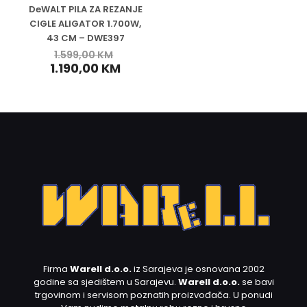
DeWALT PILA ZA REZANJE
CIGLE ALIGATOR 1.700W,
43 CM – DWE397
1.599,00
KM
1.190,00
KM
Firma
Warell d.o.o.
iz Sarajeva je osnovana 2002
godine sa sjedištem u Sarajevu.
Warell d.o.o.
se bavi
trgovinom i servisom poznatih proizvođača. U ponudi