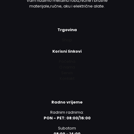
Vam nudimo metalnu robu,rezne i brusne
materijale,ručne, aku i električne alate.
Trgovina
Shop
Korisni linkovi
Početna
O nama
Servis
Kontakt
Radno vrijeme
Radnim radnima:
PON - PET: 08:00/16:00
Subotom
08:00 - 14:00