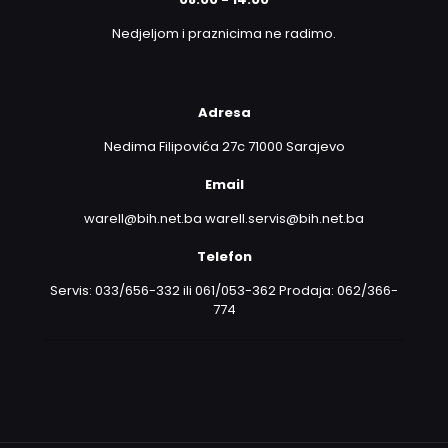
Nedjeljom i praznicima ne radimo.
Adresa
Nedima Filipovića 27c 71000 Sarajevo
Email
warell@bih.net.ba warell.servis@bih.net.ba
Telefon
Servis: 033/656-332 ili 061/053-362 Prodaja: 062/366-
774