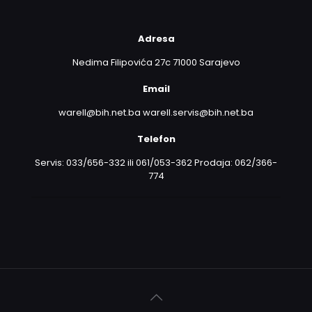
Adresa
Nedima Filipovića 27c 71000 Sarajevo
Email
warell@bih.net.ba warell.servis@bih.net.ba
Telefon
Servis: 033/656-332 ili 061/053-362 Prodaja: 062/366-
774