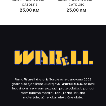
CATDL31B
CATDL31C
25,00
KM
25,00
KM
Firma
Warell d.o.o.
iz Sarajeva je osnovana 2002
godine sa sjedištem u Sarajevu.
Warell d.o.o.
se bavi
trgovinom i servisom poznatih proizvođača. U ponudi
Vam nudimo metalnu robu,rezne i brusne
materijale,ručne, aku i električne alate.