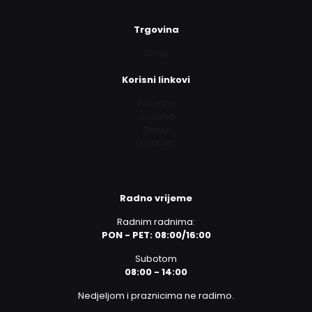
Trgovina
Shop
Korisni linkovi
Početna
O nama
Servis
Kontakt
Radno vrijeme
Radnim radnima:
PON - PET: 08:00/16:00
Subotom
08:00 - 14:00
Nedjeljom i praznicima ne radimo.