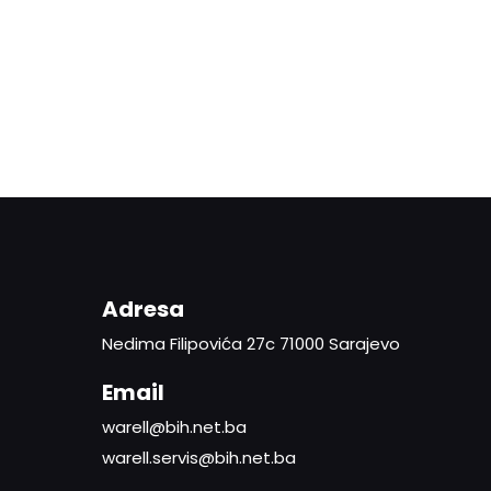
Adresa
Nedima Filipovića 27c 71000 Sarajevo
Email
warell@bih.net.ba
warell.servis@bih.net.ba