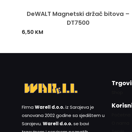
DeWALT Magnetski držač bitova –
DT7500
6,50
KM
Trgov
Shop
Korisni
Firma
Warell d.o.o.
iz Sarajeva je
Početna
osnovana 2002 godine sa sjedištem u
O nama
Sarajevu.
Warell d.o.o.
se bavi
Servis
trgovinom i servisom poznatih