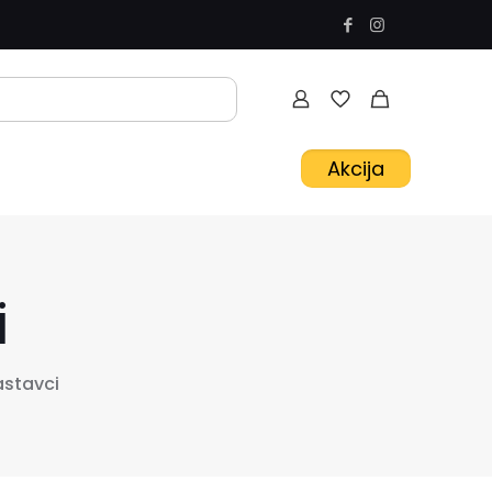
Akcija
i
astavci