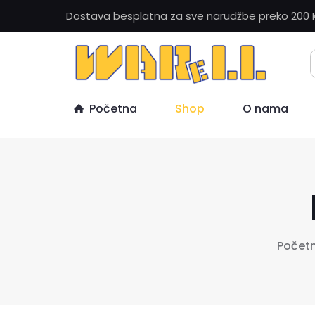
Dostava besplatna za sve narudžbe preko 200 
Početna
Shop
O nama
Počet