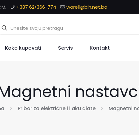
KM.
+387 62/366-774
warell@bih.net.ba
Kako kupovati
Servis
Kontakt
Magnetni nastavc
na
Pribor za električne i i aku alate
Magnetni n