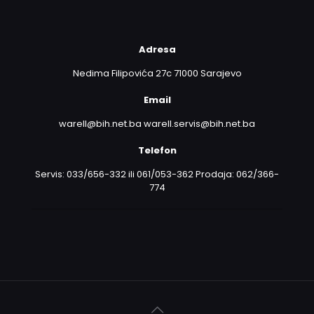
Adresa
Nedima Filipovića 27c 71000 Sarajevo
Email
warell@bih.net.ba warell.servis@bih.net.ba
Telefon
Servis: 033/656-332 ili 061/053-362 Prodaja: 062/366-
774