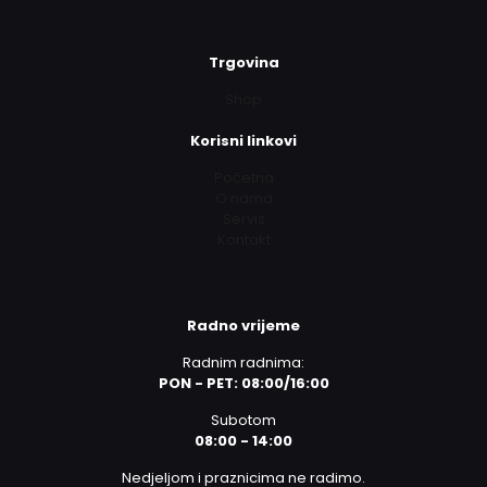
Trgovina
Shop
Korisni linkovi
Početna
O nama
Servis
Kontakt
Radno vrijeme
Radnim radnima:
PON - PET: 08:00/16:00
Subotom
08:00 - 14:00
Nedjeljom i praznicima ne radimo.