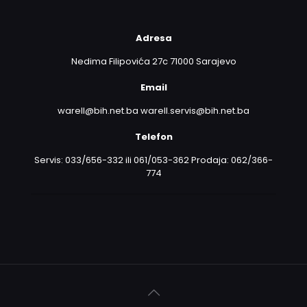
Adresa
Nedima Filipovića 27c 71000 Sarajevo
Email
warell@bih.net.ba warell.servis@bih.net.ba
Telefon
Servis: 033/656-332 ili 061/053-362 Prodaja: 062/366-
774