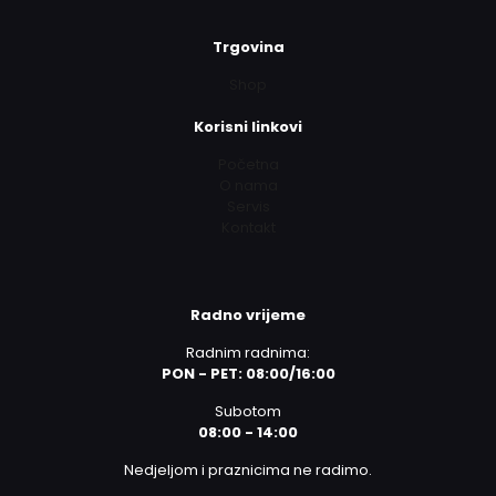
Trgovina
Shop
Korisni linkovi
Početna
O nama
Servis
Kontakt
Radno vrijeme
Radnim radnima:
PON - PET: 08:00/16:00
Subotom
08:00 - 14:00
Nedjeljom i praznicima ne radimo.