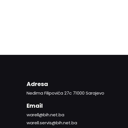
Adresa
Nedima Filipovića 27c 71000 Sarajevo
Email
warell@bih.net.ba
warell.servis@bih.net.ba