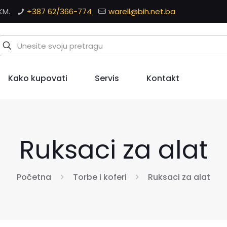
KM.
+387 62/366-774
warell@bih.net.ba
Kako kupovati
Servis
Kontakt
Ruksaci za alat
Početna
Torbe i koferi
Ruksaci za alat