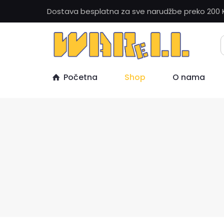
Dostava besplatna za sve narudžbe preko 200 
Početna
Shop
O nama