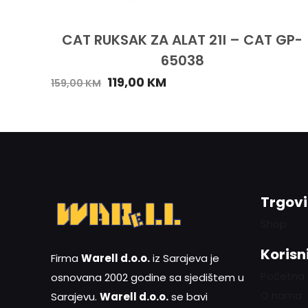
CAT RUKSAK ZA ALAT 21l – CAT GP-
65038
119,00
KM
159,00
KM
Trgov
Shop
Korisni
Firma
Warell d.o.o.
iz Sarajeva je
Početna
osnovana 2002 godine sa sjedištem u
O nama
Sarajevu.
Warell d.o.o.
se bavi