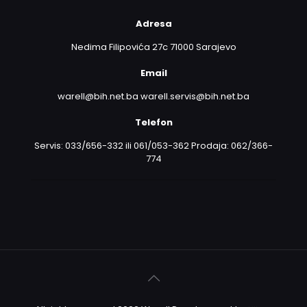
Adresa
Nedima Filipovića 27c 71000 Sarajevo
Email
warell@bih.net.ba warell.servis@bih.net.ba
Telefon
Servis: 033/656-332 ili 061/053-362 Prodaja: 062/366-
774