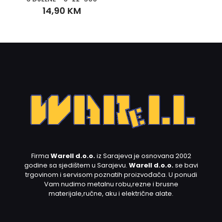
14,90
KM
Firma
Warell d.o.o.
iz Sarajeva je osnovana 2002
godine sa sjedištem u Sarajevu.
Warell d.o.o.
se bavi
trgovinom i servisom poznatih proizvođača. U ponudi
Vam nudimo metalnu robu,rezne i brusne
materijale,ručne, aku i električne alate.