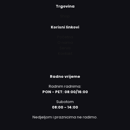
Trgovina
Shop
Korisni linkovi
Početna
O nama
Servis
Kontakt
Radno vrijeme
Radnim radnima:
PON - PET: 08:00/16:00
Subotom
08:00 - 14:00
Nedjeljom i praznicima ne radimo.