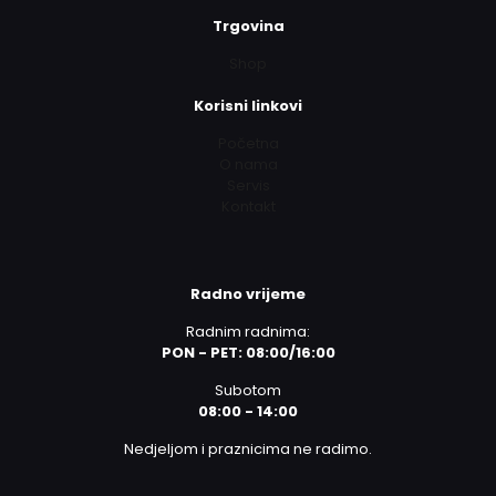
Trgovina
Shop
Korisni linkovi
Početna
O nama
Servis
Kontakt
Radno vrijeme
Radnim radnima:
PON - PET: 08:00/16:00
Subotom
08:00 - 14:00
Nedjeljom i praznicima ne radimo.