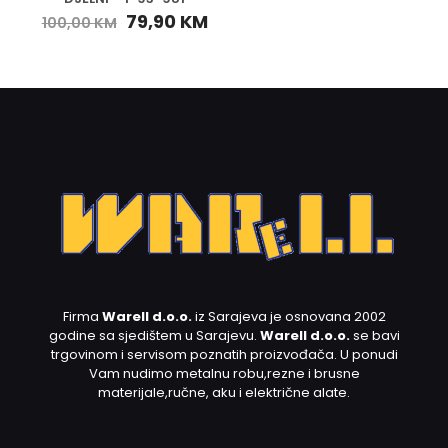
79,90
KM
100,00
KM
Firma
Warell d.o.o.
iz Sarajeva je osnovana 2002
godine sa sjedištem u Sarajevu.
Warell d.o.o.
se bavi
trgovinom i servisom poznatih proizvođača. U ponudi
Vam nudimo metalnu robu,rezne i brusne
materijale,ručne, aku i električne alate.