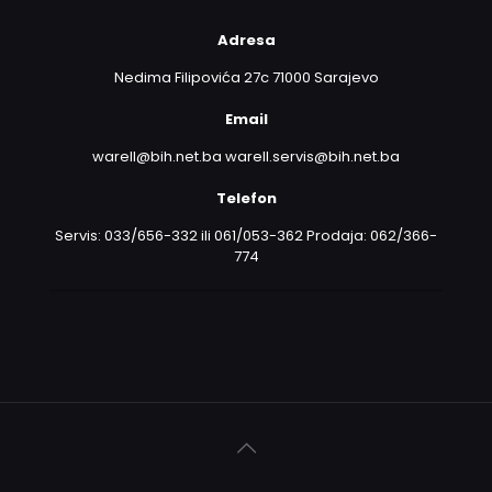
Adresa
Nedima Filipovića 27c 71000 Sarajevo
Email
warell@bih.net.ba warell.servis@bih.net.ba
Telefon
Servis: 033/656-332 ili 061/053-362 Prodaja: 062/366-
774