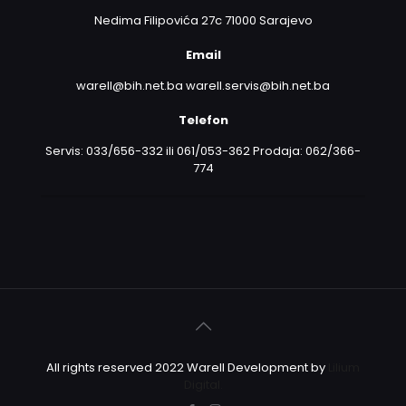
Nedima Filipovića 27c 71000 Sarajevo
Email
warell@bih.net.ba warell.servis@bih.net.ba
Telefon
Servis: 033/656-332 ili 061/053-362 Prodaja: 062/366-
774
All rights reserved 2022 Warell Development by
Lilium
Digital.