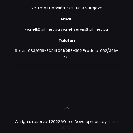
Nedima Filipovića 27c 71000 Sarajevo
Email
warell@bih.net.ba warell.servis@bih.net.ba
Telefon
Servis: 033/656-332 ili 061/053-362 Prodaja: 062/366-
774
All rights reserved 2022 Warell Development by
Lilium
Digital.