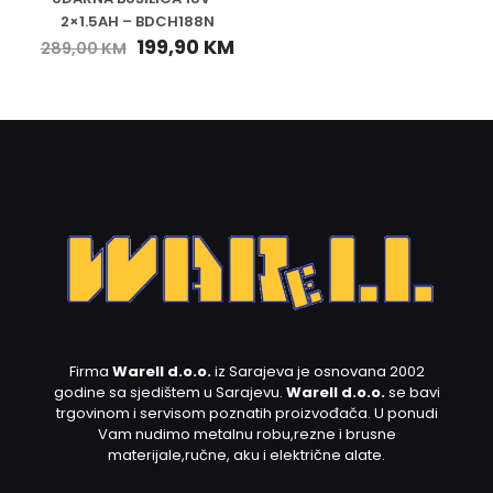
2×1.5AH – BDCH188N
199,90
KM
289,00
KM
Firma
Warell d.o.o.
iz Sarajeva je osnovana 2002
godine sa sjedištem u Sarajevu.
Warell d.o.o.
se bavi
trgovinom i servisom poznatih proizvođača. U ponudi
Vam nudimo metalnu robu,rezne i brusne
materijale,ručne, aku i električne alate.