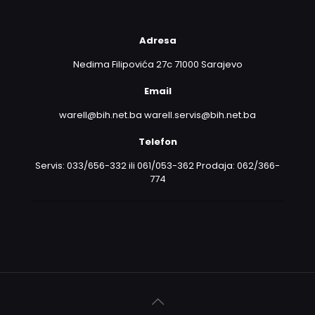
Adresa
Nedima Filipovića 27c 71000 Sarajevo
Email
warell@bih.net.ba warell.servis@bih.net.ba
Telefon
Servis: 033/656-332 ili 061/053-362 Prodaja: 062/366-
774