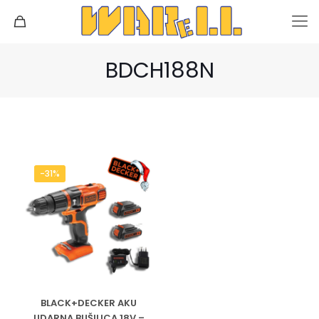
BDCH188N
-31%
BLACK+DECKER AKU
UDARNA BUŠILICA 18V –