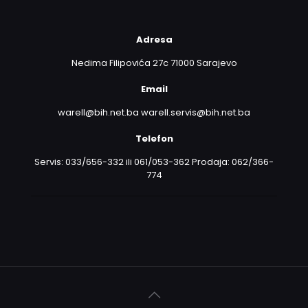
Adresa
Nedima Filipovića 27c 71000 Sarajevo
Email
warell@bih.net.ba warell.servis@bih.net.ba
Telefon
Servis: 033/656-332 ili 061/053-362 Prodaja: 062/366-
774