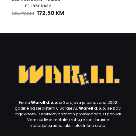
BEH850KA32
172,50
KM
196,40
KM
Firma
Warell d.o.o.
iz Sarajeva je osnovana 2002
godine sa sjedištem u Sarajevu.
Warell d.o.o.
se bavi
trgovinom i servisom poznatih proizvođača. U ponudi
Vam nudimo metalnu robu,rezne i brusne
materijale,ručne, aku i električne alate.