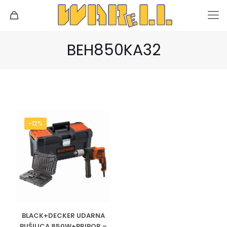
BEH850KA32
-12%
BLACK+DECKER UDARNA
BUŠILICA 850W+PRIBOR –