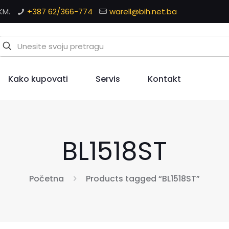
KM.
+387 62/366-774
warell@bih.net.ba
Kako kupovati
Servis
Kontakt
BL1518ST
Početna
Products tagged “BL1518ST”