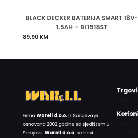
BLACK DECKER BATERIJA SMART 18V-
1.5AH – BL1518ST
89,90
KM
Trgov
Shop
Korisni
Firma
Warell d.o.o.
iz Sarajeva je
Početna
osnovana 2002 godine sa sjedištem u
O nama
Sarajevu.
Warell d.o.o.
se bavi