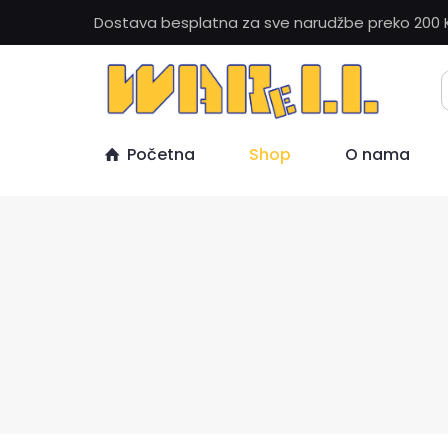
Dostava besplatna za sve narudžbe preko 200 
Početna
Shop
O nama