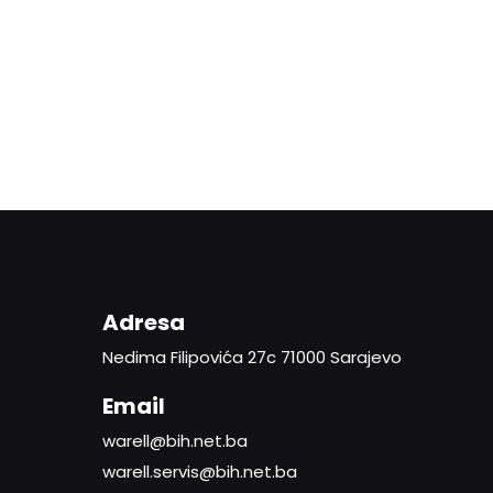
Adresa
Nedima Filipovića 27c 71000 Sarajevo
Email
warell@bih.net.ba
warell.servis@bih.net.ba