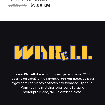
169,00
KM
209,00
KM
Firma
Warell d.o.o.
iz Sarajeva je osnovana 2002
godine sa sjedištem u Sarajevu.
Warell d.o.o.
se bavi
trgovinom i servisom poznatih proizvođača. U ponudi
Vam nudimo metalnu robu,rezne i brusne
materijale,ručne, aku i električne alate.