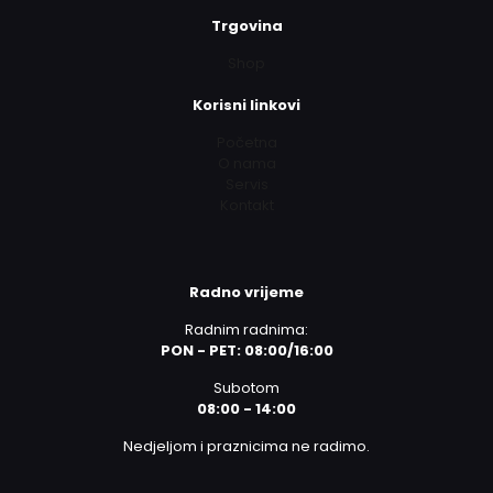
Trgovina
Shop
Korisni linkovi
Početna
O nama
Servis
Kontakt
Radno vrijeme
Radnim radnima:
PON - PET: 08:00/16:00
Subotom
08:00 - 14:00
Nedjeljom i praznicima ne radimo.