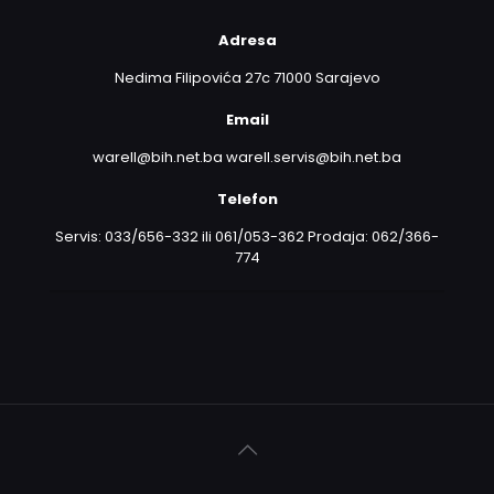
Adresa
Nedima Filipovića 27c 71000 Sarajevo
Email
warell@bih.net.ba warell.servis@bih.net.ba
Telefon
Servis: 033/656-332 ili 061/053-362 Prodaja: 062/366-
774