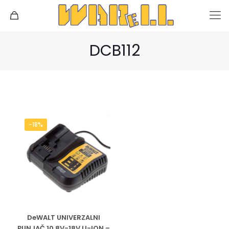
DCB112
-18%
DeWALT UNIVERZALNI
PUNJAČ 10.8V-18V LI-ION –