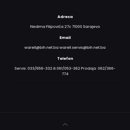
Adresa
Nedima Filipovića 27c 71000 Sarajevo
Email
warell@bih.net.ba warell.servis@bih.net.ba
Telefon
Servis: 033/656-332 ili 061/053-362 Prodaja: 062/366-
774