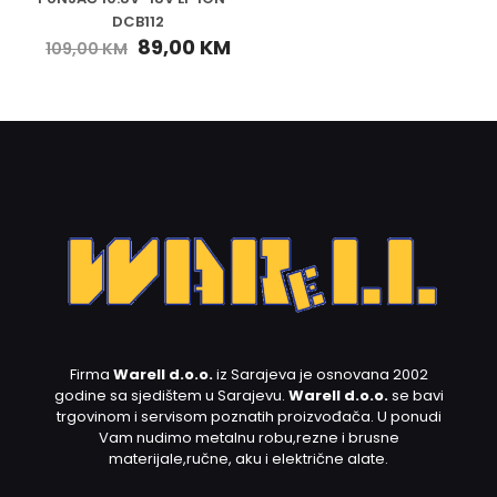
DCB112
89,00
KM
109,00
KM
Firma
Warell d.o.o.
iz Sarajeva je osnovana 2002
godine sa sjedištem u Sarajevu.
Warell d.o.o.
se bavi
trgovinom i servisom poznatih proizvođača. U ponudi
Vam nudimo metalnu robu,rezne i brusne
materijale,ručne, aku i električne alate.