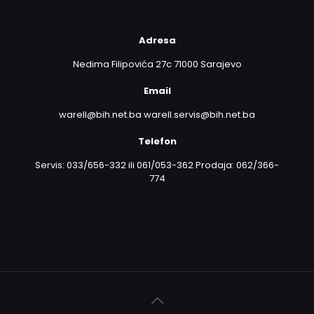
Adresa
Nedima Filipovića 27c 71000 Sarajevo
Email
warell@bih.net.ba warell.servis@bih.net.ba
Telefon
Servis: 033/656-332 ili 061/053-362 Prodaja: 062/366-
774