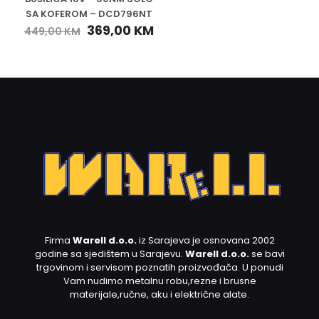
SA KOFEROM – DCD796NT
369,00
KM
449,00
KM
Firma
Warell d.o.o.
iz Sarajeva je osnovana 2002
godine sa sjedištem u Sarajevu.
Warell d.o.o.
se bavi
trgovinom i servisom poznatih proizvođača. U ponudi
Vam nudimo metalnu robu,rezne i brusne
materijale,ručne, aku i električne alate.