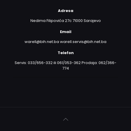
Adresa
Nedima Filipovića 27c 71000 Sarajevo
Email
warell@bih.net.ba warell.servis@bih.net.ba
Telefon
Servis: 033/656-332 ili 061/053-362 Prodaja: 062/366-
774