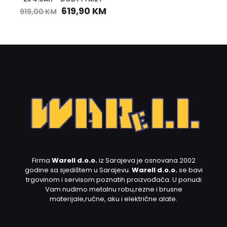
619,90
KM
919,00
KM
Firma
Warell d.o.o.
iz Sarajeva je osnovana 2002
godine sa sjedištem u Sarajevu.
Warell d.o.o.
se bavi
trgovinom i servisom poznatih proizvođača. U ponudi
Vam nudimo metalnu robu,rezne i brusne
materijale,ručne, aku i električne alate.