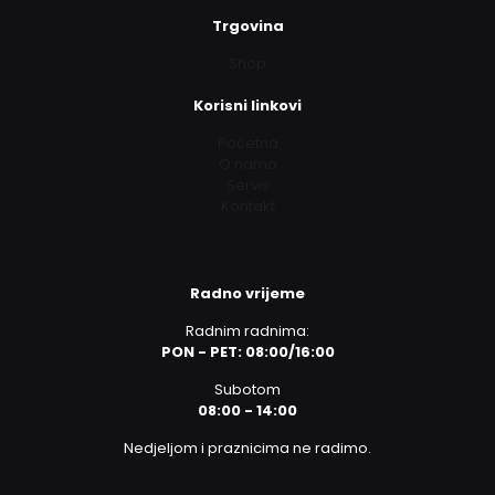
Trgovina
Shop
Korisni linkovi
Početna
O nama
Servis
Kontakt
Radno vrijeme
Radnim radnima:
PON - PET: 08:00/16:00
Subotom
08:00 - 14:00
Nedjeljom i praznicima ne radimo.