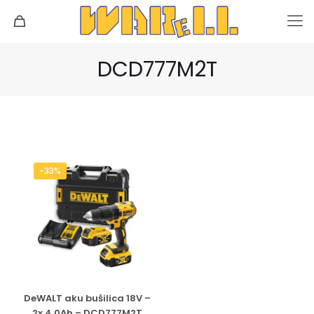
DCD777M2T
-33%
DeWALT aku bušilica 18V –
2x 4.0Ah – DCD777M2T