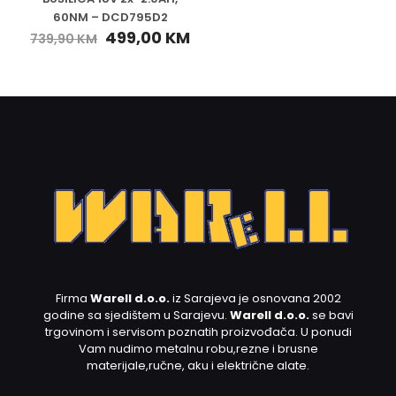
60NM – DCD795D2
499,00
KM
739,90
KM
Firma
Warell d.o.o.
iz Sarajeva je osnovana 2002
godine sa sjedištem u Sarajevu.
Warell d.o.o.
se bavi
trgovinom i servisom poznatih proizvođača. U ponudi
Vam nudimo metalnu robu,rezne i brusne
materijale,ručne, aku i električne alate.