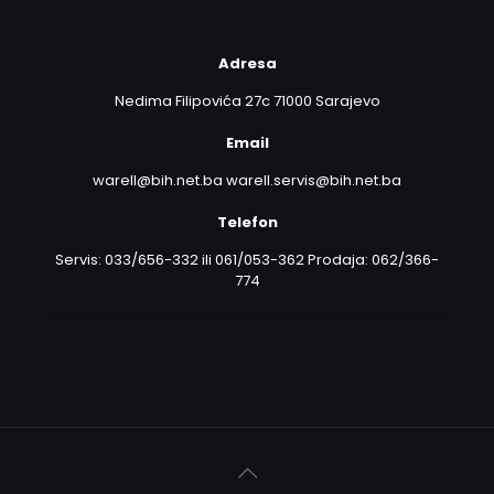
Adresa
Nedima Filipovića 27c 71000 Sarajevo
Email
warell@bih.net.ba warell.servis@bih.net.ba
Telefon
Servis: 033/656-332 ili 061/053-362 Prodaja: 062/366-
774