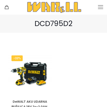
DCD795D2
-33%
DeWALT AKU UDARNA
BUŠILICA 18V 2x-2.0AH,