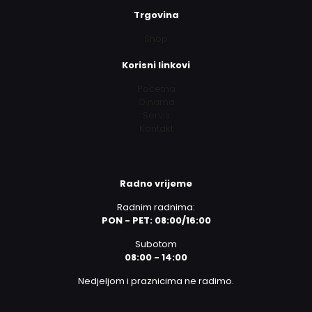
Trgovina
Shop
Korisni linkovi
Početna
O nama
Servis
Kontakt
Radno vrijeme
Radnim radnima:
PON - PET: 08:00/16:00
Subotom
08:00 - 14:00
Nedjeljom i praznicima ne radimo.