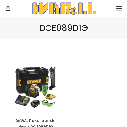
DCE089D1G
DeWALT aku laserski
nivelir DCE089D1G