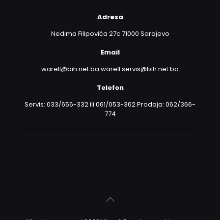
Adresa
Nedima Filipovića 27c 71000 Sarajevo
Email
warell@bih.net.ba warell.servis@bih.net.ba
Telefon
Servis: 033/656-332 ili 061/053-362 Prodaja: 062/366-
774