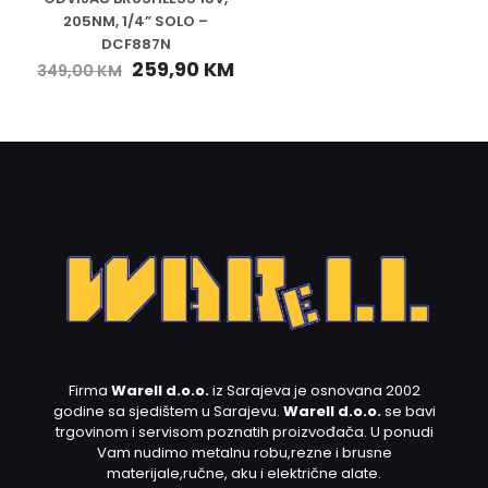
205NM, 1/4” SOLO –
DCF887N
259,90
KM
349,00
KM
Firma
Warell d.o.o.
iz Sarajeva je osnovana 2002
godine sa sjedištem u Sarajevu.
Warell d.o.o.
se bavi
trgovinom i servisom poznatih proizvođača. U ponudi
Vam nudimo metalnu robu,rezne i brusne
materijale,ručne, aku i električne alate.