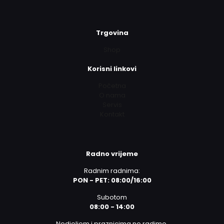
Trgovina
Shop
Korisni linkovi
Početna
O nama
Servis
Kontakt
Radno vrijeme
Radnim radnima:
PON - PET: 08:00/16:00
Subotom
08:00 - 14:00
Nedjeljom i praznicima ne radimo.