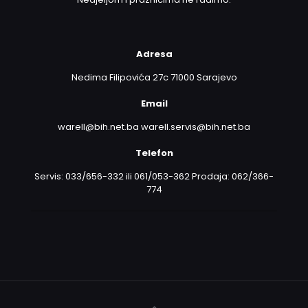
Adresa
Nedima Filipovića 27c 71000 Sarajevo
Email
warell@bih.net.ba warell.servis@bih.net.ba
Telefon
Servis: 033/656-332 ili 061/053-362 Prodaja: 062/366-
774