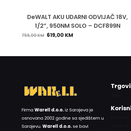
DeWALT AKU UDARNI ODVIJAČ 18V,
1/2”, 950NM SOLO – DCF899N
619,00
KM
759,00
KM
Trgov
Shop
Korisni
Firma
Warell d.o.o.
iz Sarajeva je
Početna
osnovana 2002 godine sa sjedištem u
O nama
Sarajevu.
Warell d.o.o.
se bavi