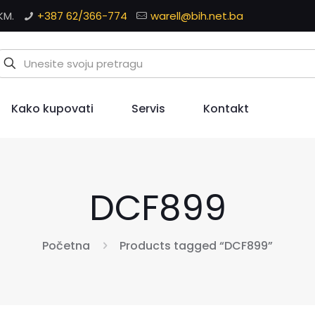
KM.
+387 62/366-774
warell@bih.net.ba
Kako kupovati
Servis
Kontakt
DCF899
Početna
Products tagged “DCF899”