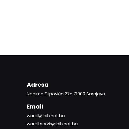
Adresa
Nedima Filipovića 27c 71000 Sarajevo
Email
warell@bih.net.ba
warell.servis@bih.net.ba