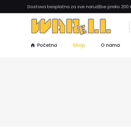
Dostava besplatna za sve narudžbe preko 200 
Početna
Shop
O nama