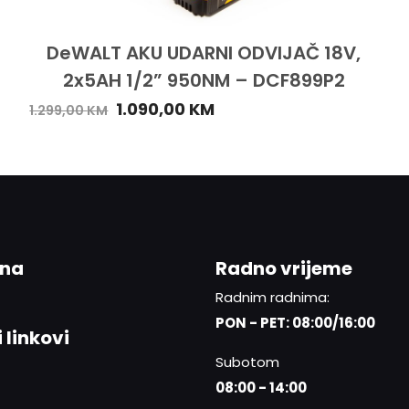
DeWALT AKU UDARNI ODVIJAČ 18V,
2x5AH 1/2” 950NM – DCF899P2
1.090,00
KM
1.299,00
KM
ina
Radno vrijeme
Radnim radnima:
PON - PET: 08:00/16:00
 linkovi
Subotom
08:00 - 14:00