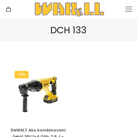
DCH 133
-16%
DeWALT Aku kombinovani
čekić 18V 1×4.0Ah, 2.6 J –