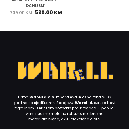
DCH133M1
599,00
KM
709,00
KM
Firma
Warell d.o.o.
iz Sarajeva je osnovana 2002
godine sa sjedištem u Sarajevu.
Warell d.o.o.
se bavi
trgovinom i servisom poznatih proizvođača. U ponudi
Vam nudimo metalnu robu,rezne i brusne
materijale,ručne, aku i električne alate.