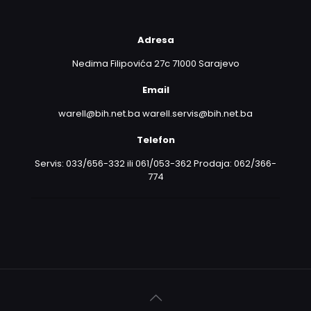
Adresa
Nedima Filipovića 27c 71000 Sarajevo
Email
warell@bih.net.ba warell.servis@bih.net.ba
Telefon
Servis: 033/656-332 ili 061/053-362 Prodaja: 062/366-
774