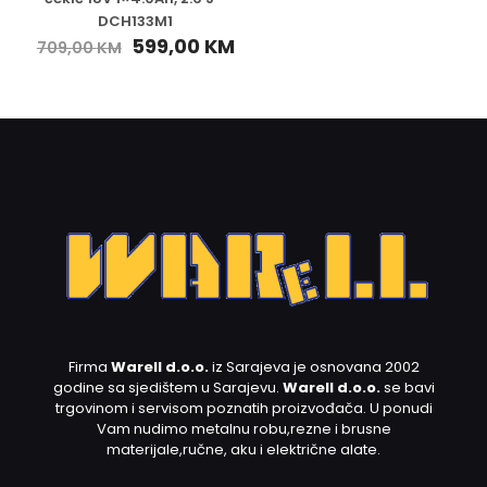
DCH133M1
599,00
KM
709,00
KM
Firma
Warell d.o.o.
iz Sarajeva je osnovana 2002
godine sa sjedištem u Sarajevu.
Warell d.o.o.
se bavi
trgovinom i servisom poznatih proizvođača. U ponudi
Vam nudimo metalnu robu,rezne i brusne
materijale,ručne, aku i električne alate.