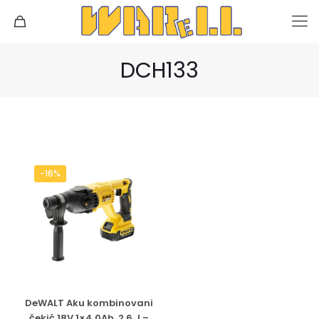
DCH133
-16%
DeWALT Aku kombinovani
čekić 18V 1×4.0Ah, 2.6 J –