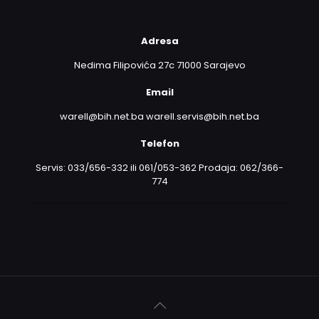
Adresa
Nedima Filipovića 27c 71000 Sarajevo
Email
warell@bih.net.ba warell.servis@bih.net.ba
Telefon
Servis: 033/656-332 ili 061/053-362 Prodaja: 062/366-
774