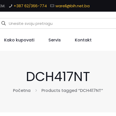
KM.
+387 62/366-774
warell@bih.net.ba
Kako kupovati
Servis
Kontakt
DCH417NT
Početna
Products tagged “DCH417NT”