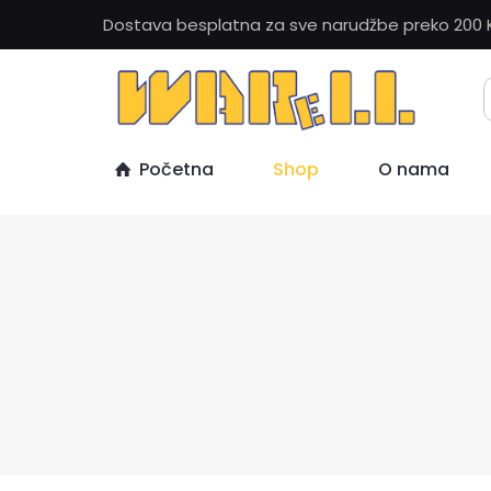
Dostava besplatna za sve narudžbe preko 200 
Početna
Shop
O nama