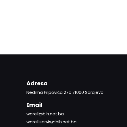
Adresa
Nedima Filipovića 27c 71000 Sarajevo
Email
warell@bih.net.ba
warell.servis@bih.net.ba