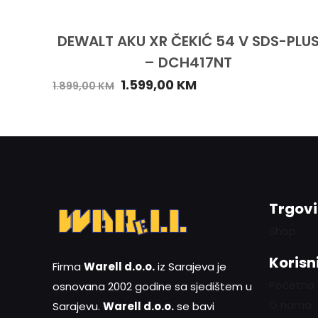
DEWALT AKU XR ČEKIĆ 54 V SDS-PLU
– DCH417NT
1.599,00
KM
1.899,00
KM
Trgov
Shop
Korisni
Firma
Warell d.o.o.
iz Sarajeva je
Početna
osnovana 2002 godine sa sjedištem u
O nama
Sarajevu.
Warell d.o.o.
se bavi