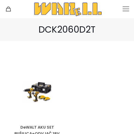
DCK2060D2T
DeWALT AKU SET
BUŠILICA+ODVJAČ 18V,