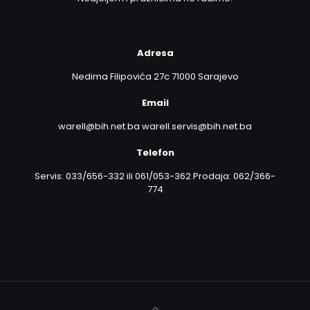
Adresa
Nedima Filipovića 27c 71000 Sarajevo
Email
warell@bih.net.ba warell.servis@bih.net.ba
Telefon
Servis: 033/656-332 ili 061/053-362 Prodaja: 062/366-
774