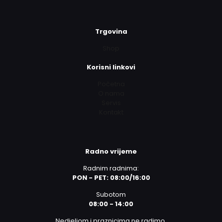
Trgovina
Shop
Korisni linkovi
Početna
O nama
Servis
Kontakt
Radno vrijeme
Radnim radnima:
PON - PET: 08:00/16:00
Subotom
08:00 - 14:00
Nedjeljom i praznicima ne radimo.