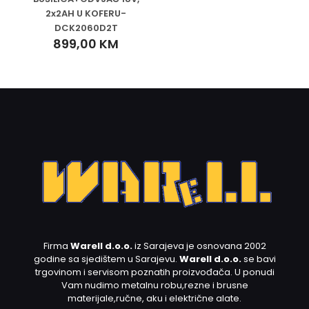
2x2AH U KOFERU-
DCK2060D2T
899,00
KM
Firma
Warell d.o.o.
iz Sarajeva je osnovana 2002
godine sa sjedištem u Sarajevu.
Warell d.o.o.
se bavi
trgovinom i servisom poznatih proizvođača. U ponudi
Vam nudimo metalnu robu,rezne i brusne
materijale,ručne, aku i električne alate.