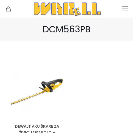
DCM563PB
DEWALT AKU ŠKARE ZA
ŽIVICU 18V SOLO –