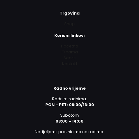
Trgovina
Shop
Korisni linkovi
Početna
O nama
Servis
Kontakt
Radno vrijeme
Radnim radnima:
PON - PET: 08:00/16:00
Subotom
08:00 - 14:00
Nedjeljom i praznicima ne radimo.