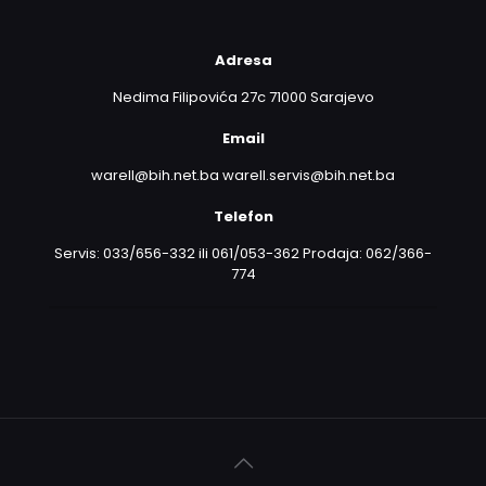
Adresa
Nedima Filipovića 27c 71000 Sarajevo
Email
warell@bih.net.ba warell.servis@bih.net.ba
Telefon
Servis: 033/656-332 ili 061/053-362 Prodaja: 062/366-
774