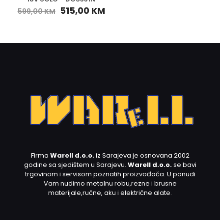
515,00
KM
599,00
KM
Firma
Warell d.o.o.
iz Sarajeva je osnovana 2002
godine sa sjedištem u Sarajevu.
Warell d.o.o.
se bavi
trgovinom i servisom poznatih proizvođača. U ponudi
Vam nudimo metalnu robu,rezne i brusne
materijale,ručne, aku i električne alate.