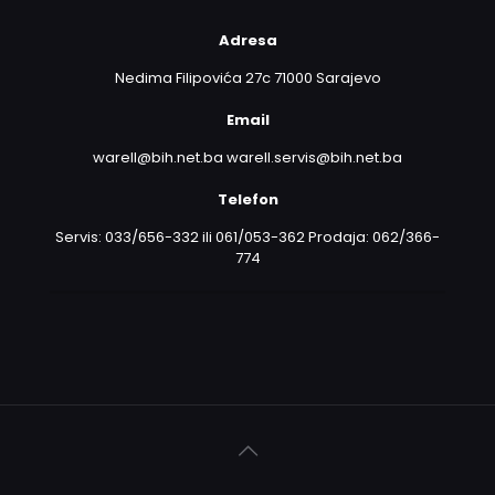
Adresa
Nedima Filipovića 27c 71000 Sarajevo
Email
warell@bih.net.ba warell.servis@bih.net.ba
Telefon
Servis: 033/656-332 ili 061/053-362 Prodaja: 062/366-
774