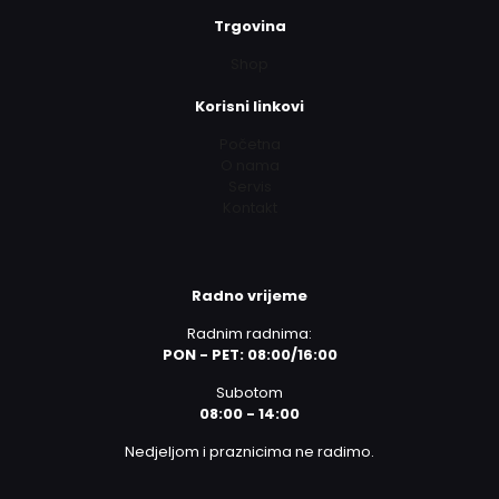
Trgovina
Shop
Korisni linkovi
Početna
O nama
Servis
Kontakt
Radno vrijeme
Radnim radnima:
PON - PET: 08:00/16:00
Subotom
08:00 - 14:00
Nedjeljom i praznicima ne radimo.