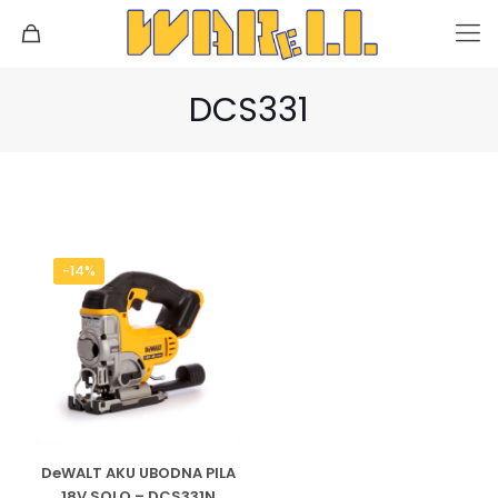
DCS331
-14%
DeWALT AKU UBODNA PILA
18V SOLO – DCS331N