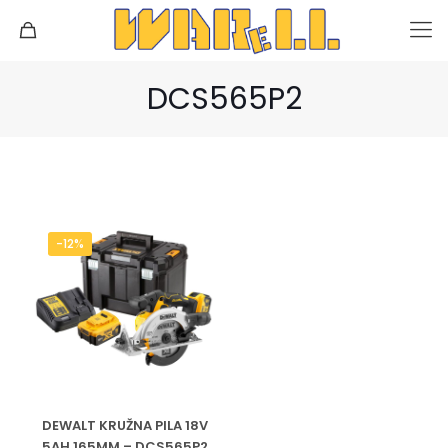
DCS565P2
-12%
DEWALT KRUŽNA PILA 18V
5AH 165MM – DCS565P2