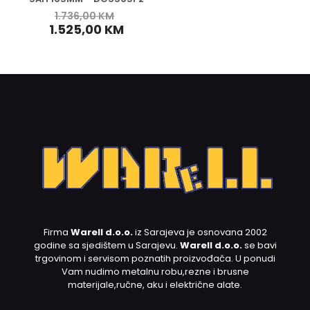
1.736,00
KM
1.525,00
KM
Firma
Warell d.o.o.
iz Sarajeva je osnovana 2002
godine sa sjedištem u Sarajevu.
Warell d.o.o.
se bavi
trgovinom i servisom poznatih proizvođača. U ponudi
Vam nudimo metalnu robu,rezne i brusne
materijale,ručne, aku i električne alate.