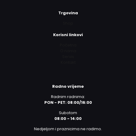
Trgovina
Shop
Korisni linkovi
Početna
O nama
Servis
Kontakt
Radno vrijeme
Radnim radnima:
PON - PET: 08:00/16:00
Subotom
08:00 - 14:00
Nedjeljom i praznicima ne radimo.