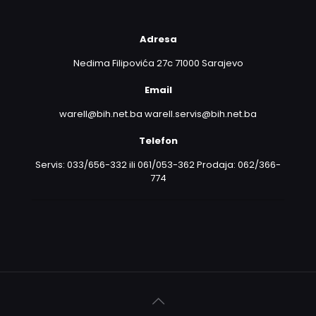
Adresa
Nedima Filipovića 27c 71000 Sarajevo
Email
warell@bih.net.ba warell.servis@bih.net.ba
Telefon
Servis: 033/656-332 ili 061/053-362 Prodaja: 062/366-
774