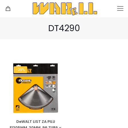
DT4290
-28%
DeWALT LIST ZA PILU
FI305MM, 30MM, 96 ZUBA –