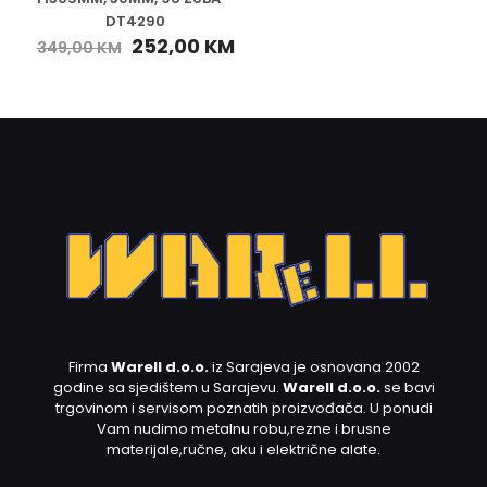
DT4290
252,00
KM
349,00
KM
Firma
Warell d.o.o.
iz Sarajeva je osnovana 2002
godine sa sjedištem u Sarajevu.
Warell d.o.o.
se bavi
trgovinom i servisom poznatih proizvođača. U ponudi
Vam nudimo metalnu robu,rezne i brusne
materijale,ručne, aku i električne alate.