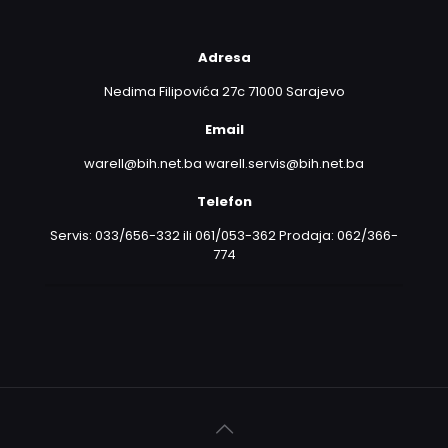
Adresa
Nedima Filipovića 27c 71000 Sarajevo
Email
warell@bih.net.ba warell.servis@bih.net.ba
Telefon
Servis: 033/656-332 ili 061/053-362 Prodaja: 062/366-
774