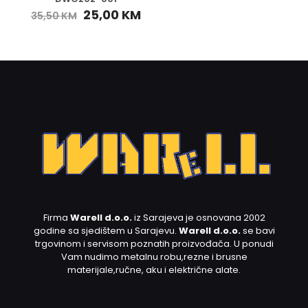
25,00
KM
35,50
KM
Firma
Warell d.o.o.
iz Sarajeva je osnovana 2002
godine sa sjedištem u Sarajevu.
Warell d.o.o.
se bavi
trgovinom i servisom poznatih proizvođača. U ponudi
Vam nudimo metalnu robu,rezne i brusne
materijale,ručne, aku i električne alate.