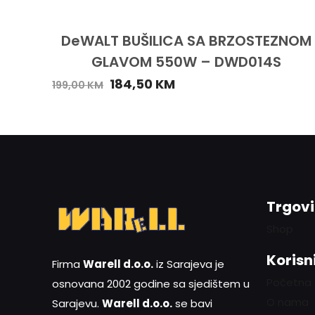
DeWALT BUŠILICA SA BRZOSTEZNOM
GLAVOM 550W – DWD014S
184,50
KM
199,00
KM
Trgov
Shop
Korisni
Firma
Warell d.o.o.
iz Sarajeva je
Početna
osnovana 2002 godine sa sjedištem u
O nama
Sarajevu.
Warell d.o.o.
se bavi