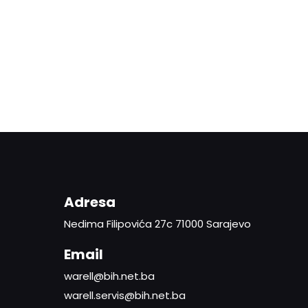
Adresa
Nedima Filipovića 27c 71000 Sarajevo
Email
warell@bih.net.ba
warell.servis@bih.net.ba