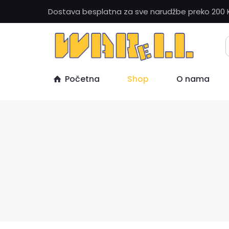
Dostava besplatna za sve narudžbe preko 200 
Početna
Shop
O nama