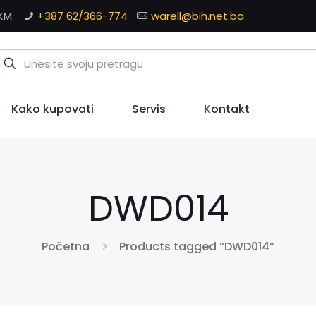
KM.
+387 62/366-774
warell@bih.net.ba
Kako kupovati
Servis
Kontakt
DWD014
Početna
Products tagged “DWD014”