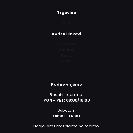
Trgovina
Shop
Korisni linkovi
Početna
O nama
Servis
Kontakt
Radno vrijeme
Radnim radnima:
PON - PET: 08:00/16:00
Subotom
08:00 - 14:00
Nedjeljom i praznicima ne radimo.