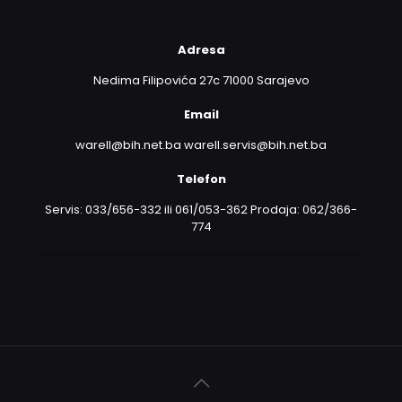
Adresa
Nedima Filipovića 27c 71000 Sarajevo
Email
warell@bih.net.ba warell.servis@bih.net.ba
Telefon
Servis: 033/656-332 ili 061/053-362 Prodaja: 062/366-
774