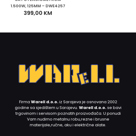
1.500W, 125MM – DWE4257
399,00
KM
Firma
Warell d.o.o.
iz Sarajeva je osnovana 2002
godine sa sjedištem u Sarajevu.
Warell d.o.o.
se bavi
trgovinom i servisom poznatih proizvođača. U ponudi
Vam nudimo metalnu robu,rezne i brusne
materijale,ručne, aku i električne alate.