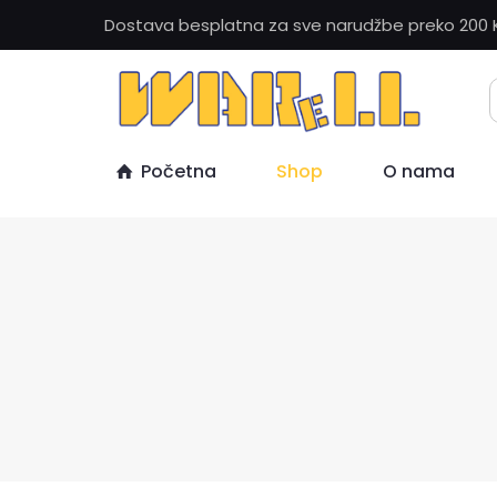
Dostava besplatna za sve narudžbe preko 200 
Početna
Shop
O nama