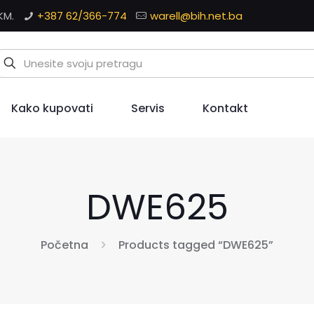
KM.
+387 62/366-774
warell@bih.net.ba
Kako kupovati
Servis
Kontakt
DWE625
Početna
Products tagged “DWE625”