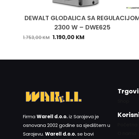
DEWALT GLODALICA SA REGULACIJO
2300 W – DWE625
1.190,00
KM
1.753,00
KM
Trgov
Shop
Korisni
Firma
Warell d.o.o.
iz Sarajeva je
Početna
osnovana 2002 godine sa sjedištem u
O nama
Sarajevu.
Warell d.o.o.
se bavi