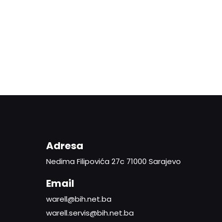
Adresa
Nedima Filipovića 27c 71000 Sarajevo
Email
warell@bih.net.ba
warell.servis@bih.net.ba