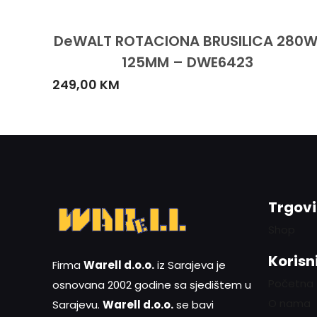
DeWALT ROTACIONA BRUSILICA 280W
125MM – DWE6423
249,00
KM
Trgov
Shop
Korisni
Firma
Warell d.o.o.
iz Sarajeva je
Početna
osnovana 2002 godine sa sjedištem u
O nama
Sarajevu.
Warell d.o.o.
se bavi