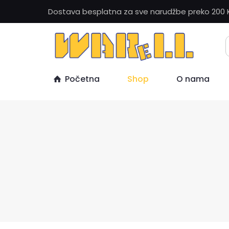
Dostava besplatna za sve narudžbe preko 200 
Početna
Shop
O nama