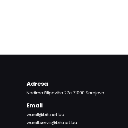
Adresa
Nedima Filipovića 27c 71000 Sarajevo
Email
warell@bih.net.ba
warell.servis@bih.net.ba