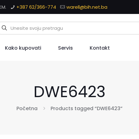
KM.
+387 62/366-774
warell@bih.net.ba
Kako kupovati
Servis
Kontakt
DWE6423
Početna
Products tagged “DWE6423”