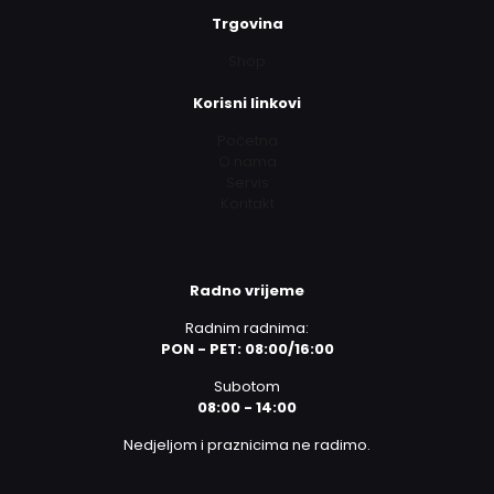
Trgovina
Shop
Korisni linkovi
Početna
O nama
Servis
Kontakt
Radno vrijeme
Radnim radnima:
PON - PET: 08:00/16:00
Subotom
08:00 - 14:00
Nedjeljom i praznicima ne radimo.