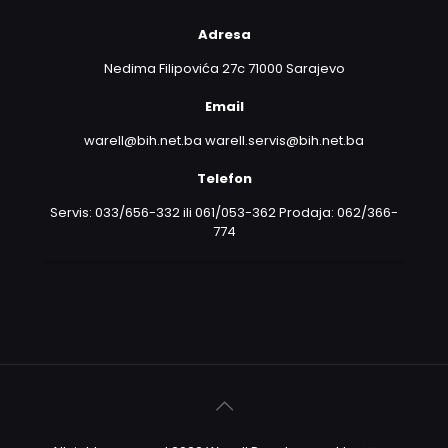
Adresa
Nedima Filipovića 27c 71000 Sarajevo
Email
warell@bih.net.ba warell.servis@bih.net.ba
Telefon
Servis: 033/656-332 ili 061/053-362 Prodaja: 062/366-
774