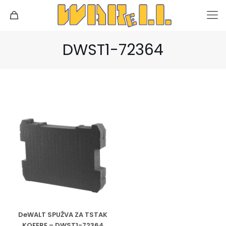
DWST1-72364
DeWALT SPUŽVA ZA TSTAK
KOFERE – DWST1-72364