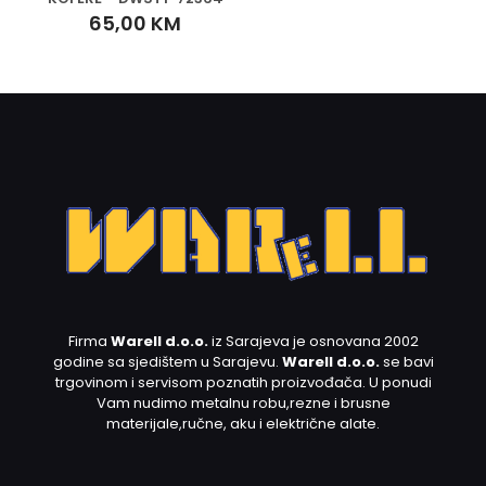
65,00
KM
Firma
Warell d.o.o.
iz Sarajeva je osnovana 2002
godine sa sjedištem u Sarajevu.
Warell d.o.o.
se bavi
trgovinom i servisom poznatih proizvođača. U ponudi
Vam nudimo metalnu robu,rezne i brusne
materijale,ručne, aku i električne alate.