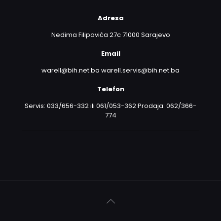
Adresa
Nedima Filipovića 27c 71000 Sarajevo
Email
warell@bih.net.ba warell.servis@bih.net.ba
Telefon
Servis: 033/656-332 ili 061/053-362 Prodaja: 062/366-
774