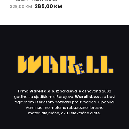
285,00
KM
329,00
KM
Firma
Warell d.o.o.
iz Sarajeva je osnovana 2002
godine sa sjedištem u Sarajevu.
Warell d.o.o.
se bavi
trgovinom i servisom poznatih proizvođača. U ponudi
Vam nudimo metalnu robu,rezne i brusne
materijale,ručne, aku i električne alate.