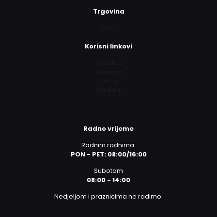
Trgovina
Shop
Korisni linkovi
Početna
O nama
Servis
Kontakt
Radno vrijeme
Radnim radnima:
PON - PET: 08:00/16:00
Subotom
08:00 - 14:00
Nedjeljom i praznicima ne radimo.