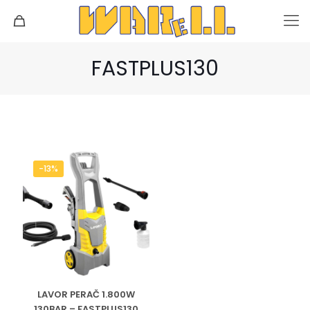
FASTPLUS130
-13%
LAVOR PERAČ 1.800W
130BAR – FASTPLUS130