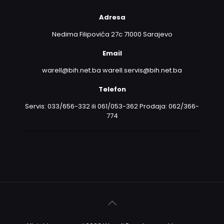
Adresa
Nedima Filipovića 27c 71000 Sarajevo
Email
warell@bih.net.ba warell.servis@bih.net.ba
Telefon
Servis: 033/656-332 ili 061/053-362 Prodaja: 062/366-
774