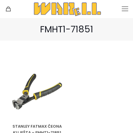
FMHT1-71851
STANLEY FATMAX ČEONA
KLIJEŠTA – FMHT1-71851