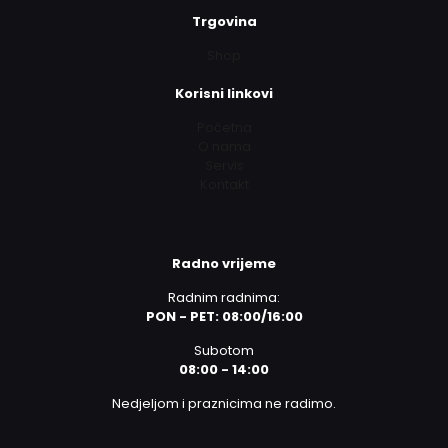
Trgovina
Shop
Korisni linkovi
Početna
O nama
Servis
Kontakt
Radno vrijeme
Radnim radnima:
PON - PET: 08:00/16:00
Subotom
08:00 - 14:00
Nedjeljom i praznicima ne radimo.