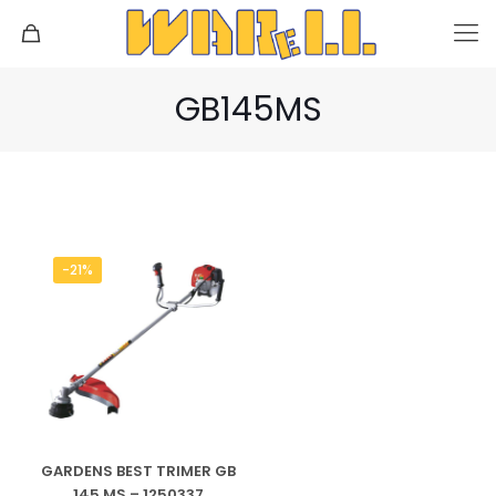
GB145MS
-21%
GARDENS BEST TRIMER GB
145 MS – 1250337