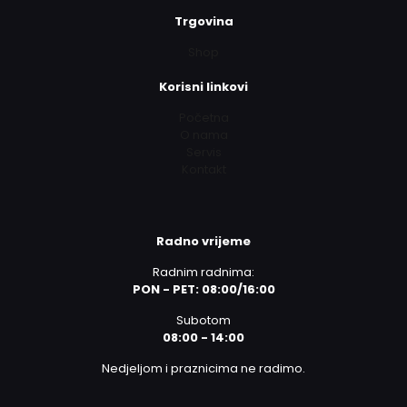
Trgovina
Shop
Korisni linkovi
Početna
O nama
Servis
Kontakt
Radno vrijeme
Radnim radnima:
PON - PET: 08:00/16:00
Subotom
08:00 - 14:00
Nedjeljom i praznicima ne radimo.