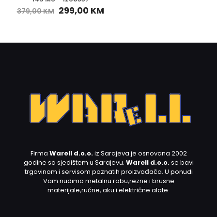
299,00
KM
379,00
KM
Firma
Warell d.o.o.
iz Sarajeva je osnovana 2002
godine sa sjedištem u Sarajevu.
Warell d.o.o.
se bavi
trgovinom i servisom poznatih proizvođača. U ponudi
Vam nudimo metalnu robu,rezne i brusne
materijale,ručne, aku i električne alate.