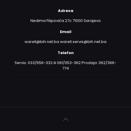
Adresa
Nedima Filipovića 27c 71000 Sarajevo
Email
warell@bih.net.ba warell.servis@bih.net.ba
Telefon
Servis: 033/656-332 ili 061/053-362 Prodaja: 062/366-
774