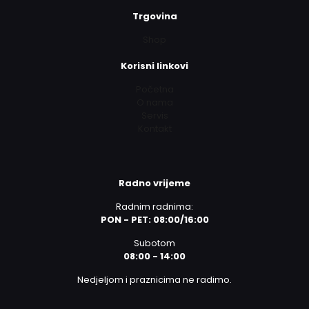
Trgovina
Shop
Korisni linkovi
Početna
O nama
Servis
Kontakt
Radno vrijeme
Radnim radnima:
PON - PET: 08:00/16:00
Subotom
08:00 - 14:00
Nedjeljom i praznicima ne radimo.