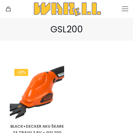
GSL200
-23%
BLACK+DECKER AKU ŠKARE
ZA TRAVU 3.6V – GSL200