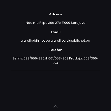
Adresa
Nedima Filipovića 27c 71000 Sarajevo
Email
warell@bih.net.ba warell.servis@bih.net.ba
Telefon
Servis: 033/656-332 ili 061/053-362 Prodaja: 062/366-
774