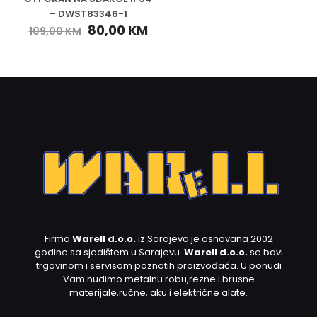
– DWST83346-1
80,00
KM
109,00
KM
Firma
Warell d.o.o.
iz Sarajeva je osnovana 2002
godine sa sjedištem u Sarajevu.
Warell d.o.o.
se bavi
trgovinom i servisom poznatih proizvođača. U ponudi
Vam nudimo metalnu robu,rezne i brusne
materijale,ručne, aku i električne alate.