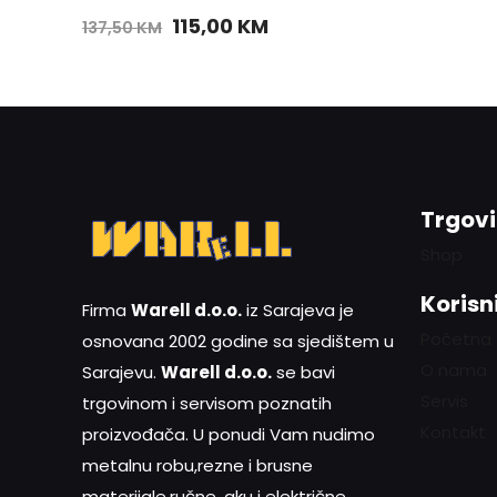
115,00
KM
137,50
KM
Trgov
Shop
Korisni
Firma
Warell d.o.o.
iz Sarajeva je
Početna
osnovana 2002 godine sa sjedištem u
O nama
Sarajevu.
Warell d.o.o.
se bavi
Servis
trgovinom i servisom poznatih
Kontakt
proizvođača. U ponudi Vam nudimo
metalnu robu,rezne i brusne
materijale,ručne, aku i električne