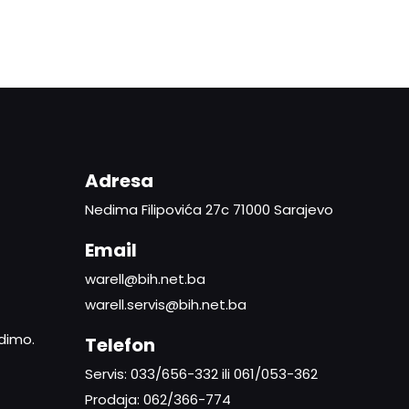
Adresa
Nedima Filipovića 27c 71000 Sarajevo
Email
warell@bih.net.ba
warell.servis@bih.net.ba
adimo.
Telefon
Servis: 033/656-332 ili 061/053-362
Prodaja: 062/366-774