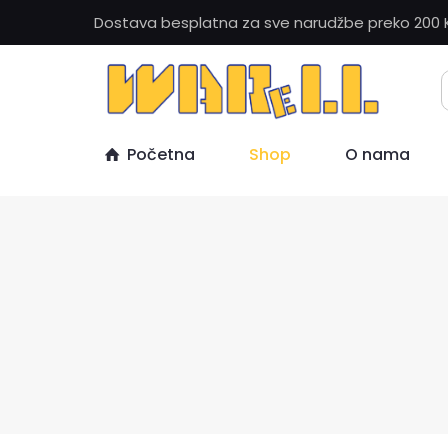
Dostava besplatna za sve narudžbe preko 200 
Početna
Shop
O nama