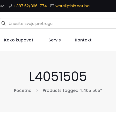
KM.
+387 62/366-774
warell@bih.net.ba
Kako kupovati
Servis
Kontakt
L4051505
Početna
Products tagged “L4051505”