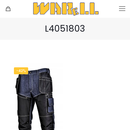
L4051803
-42%