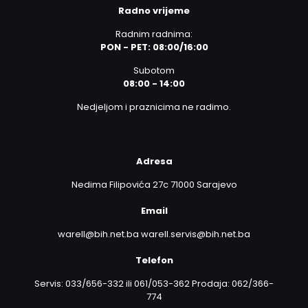
Radno vrijeme
Radnim radnima:
PON - PET: 08:00/16:00
Subotom
08:00 - 14:00
Nedjeljom i praznicima ne radimo.
Adresa
Nedima Filipovića 27c 71000 Sarajevo
Email
warell@bih.net.ba warell.servis@bih.net.ba
Telefon
Servis: 033/656-332 ili 061/053-362 Prodaja: 062/366-
774