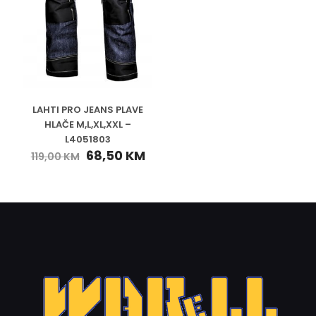
LAHTI PRO JEANS PLAVE
HLAČE M,L,XL,XXL –
L4051803
68,50
KM
119,00
KM