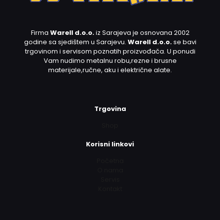
Firma
Warell d.o.o.
iz Sarajeva je osnovana 2002
godine sa sjedištem u Sarajevu.
Warell d.o.o.
se bavi
trgovinom i servisom poznatih proizvođača. U ponudi
Vam nudimo metalnu robu,rezne i brusne
materijale,ručne, aku i električne alate.
Trgovina
Shop
Korisni linkovi
Početna
O nama
Servis
Kontakt