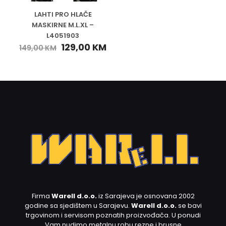
LAHTI PRO HLAČE
MASKIRNE M.L.XL –
L4051903
129,00
KM
149,00
KM
Firma
Warell d.o.o.
iz Sarajeva je osnovana 2002
godine sa sjedištem u Sarajevu.
Warell d.o.o.
se bavi
trgovinom i servisom poznatih proizvođača. U ponudi
Vam nudimo metalnu robu,rezne i brusne