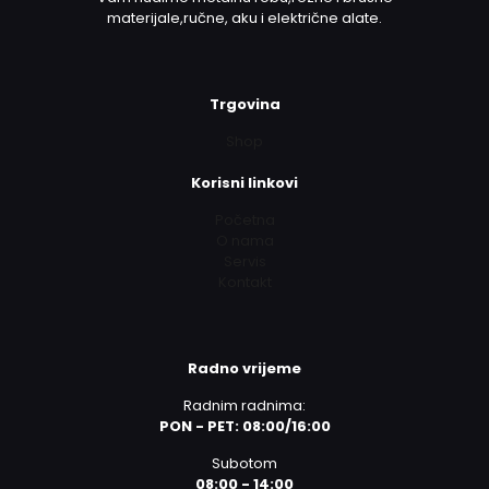
materijale,ručne, aku i električne alate.
Trgovina
Shop
Korisni linkovi
Početna
O nama
Servis
Kontakt
Radno vrijeme
Radnim radnima:
PON - PET: 08:00/16:00
Subotom
08:00 - 14:00