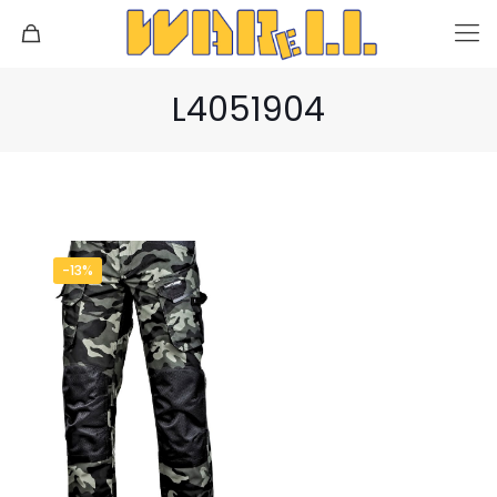
L4051904
-13%