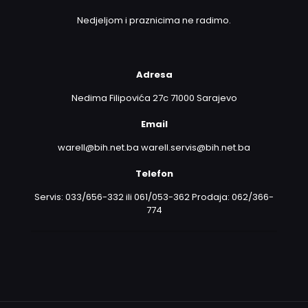
Nedjeljom i praznicima ne radimo.
Adresa
Nedima Filipovića 27c 71000 Sarajevo
Email
warell@bih.net.ba warell.servis@bih.net.ba
Telefon
Servis: 033/656-332 ili 061/053-362 Prodaja: 062/366-
774