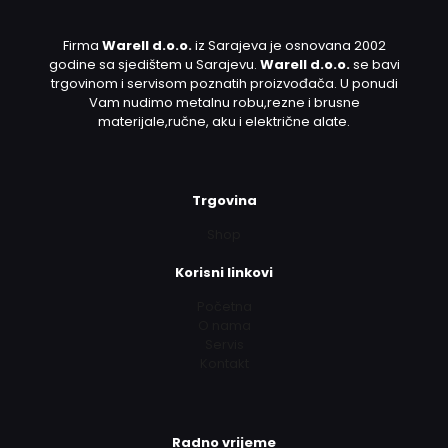
Firma
Warell d.o.o.
iz Sarajeva je osnovana 2002
godine sa sjedištem u Sarajevu.
Warell d.o.o.
se bavi
trgovinom i servisom poznatih proizvođača. U ponudi
Vam nudimo metalnu robu,rezne i brusne
materijale,ručne, aku i električne alate.
Trgovina
Shop
Korisni linkovi
Početna
O nama
Servis
Kontakt
Radno vrijeme