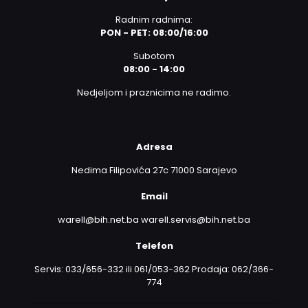
Radnim radnima:
PON - PET: 08:00/16:00
Subotom
08:00 - 14:00
Nedjeljom i praznicima ne radimo.
Adresa
Nedima Filipovića 27c 71000 Sarajevo
Email
warell@bih.net.ba warell.servis@bih.net.ba
Telefon
Servis: 033/656-332 ili 061/053-362 Prodaja: 062/366-
774