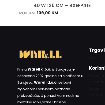
40 W 125 CM – BXEFP41E
109,00
KM
149,00
KM
Trgov
Shop
Korisni
Firma
Warell d.o.o.
iz Sarajeva je
Početna
osnovana 2002 godine sa sjedištem u
O nama
Sarajevu.
Warell d.o.o.
se bavi
Servis
trgovinom i servisom poznatih
Kontakt
proizvođača. U ponudi Vam nudimo
metalnu robu,rezne i brusne