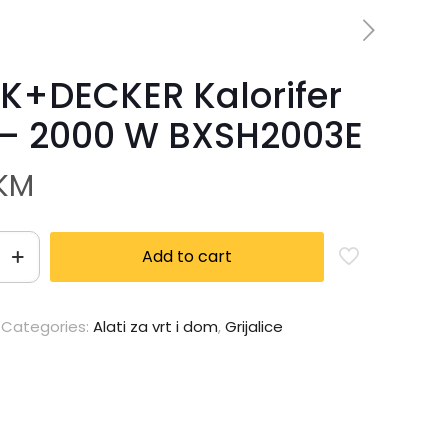
K+DECKER Kalorifer
 – 2000 W BXSH2003E
KM
Add to cart
Categories:
Alati za vrt i dom
,
Grijalice