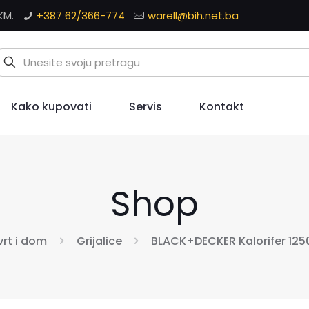
KM.
+387 62/366-774
warell@bih.net.ba
Kako kupovati
Servis
Kontakt
Shop
 vrt i dom
Grijalice
BLACK+DECKER Kalorifer 12