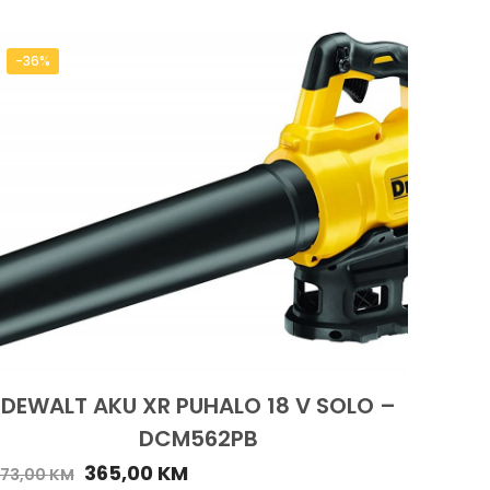
-36%
DEWALT AKU XR PUHALO 18 V SOLO –
DCM562PB
365,00
KM
73,00
KM