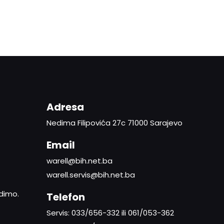
Adresa
Nedima Filipovića 27c 71000 Sarajevo
Email
warell@bih.net.ba
warell.servis@bih.net.ba
adimo.
Telefon
Servis: 033/656-332 ili 061/053-362