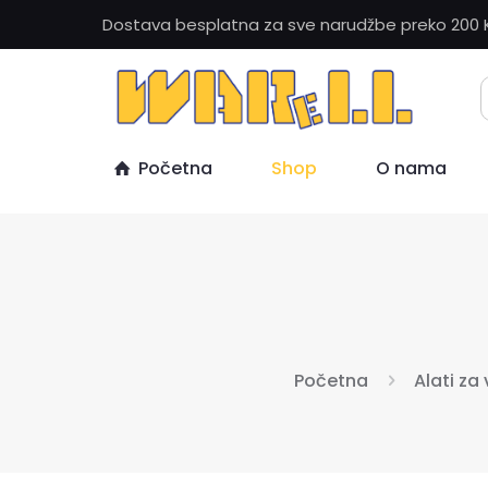
Dostava besplatna za sve narudžbe preko 200 
Početna
Shop
O nama
Početna
Alati za